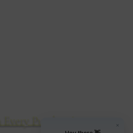
cetos De Vida Silvestre
14 Cyril Road
Bournemouth
BH8 8QD
Reino Unido
Tel: 01202 304460
 Every Purchase!