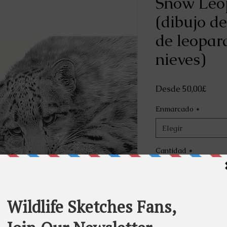
Snow Leo
(dibujo d
de leopar
nieves)
Preci
Desde
50,00£
de
Enmarcado
*
ofert
Elegir
Cantidad
*
Agre