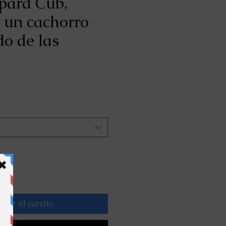
pard Cub,
e un cachorro
do de las
o
a
gar al carrito