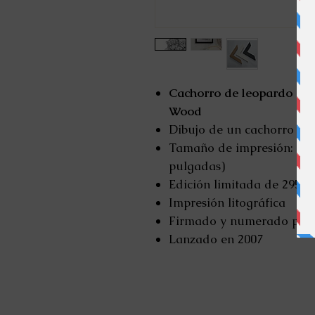
Cachorro de leopardo de 
Wood
Dibujo de un cachorro de 
Tamaño de impresión: 34 x 
pulgadas)
Edición limitada de 295
Impresión litográfica
Firmado y numerado por
Lanzado en 2007