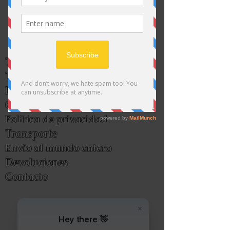
momento.
Tienda
Tarjetas regalo
Boletin informativo
Condiciones
Política de privacidad
Transporte
Envío al mundo entero
Devoluciones
Contacto
Hey there 👋