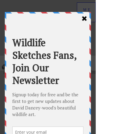
ME
NU
David Dancey-Wood
Wildlife Art in Graphite
No tenemos productos
para mostrar en este