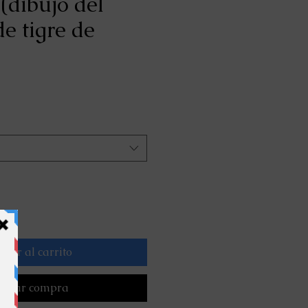
(dibujo del
e tigre de
o
a
gar al carrito
lizar compra