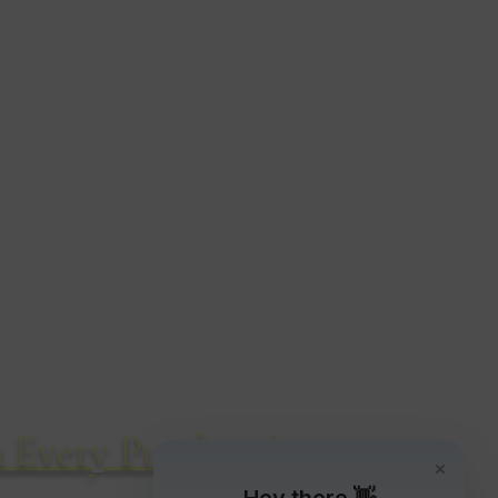
cetos De Vida Silvestre
14 Cyril Road
Bournemouth
BH8 8QD
Reino Unido
Tel: 01202 304460
 Every Purchase!