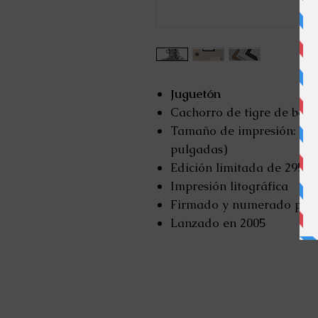
Juguetón
Cachorro de tigre de ben
Tamaño de impresión: 38,5 
pulgadas)
Edición limitada de 295
Impresión litográfica
Firmado y numerado por
Lanzado en 2005