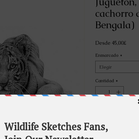
Juguetón, 
cachorro d
Bengala)
Preci
Desde
45,00£
de
Enmarcado
*
ofert
Elegir
Cantidad
*
Agre
Rea